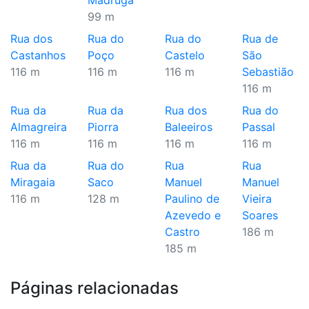
Madruga
99 m
Rua dos
Rua do
Rua do
Rua de
Castanhos
Poço
Castelo
São
116 m
116 m
116 m
Sebastião
116 m
Rua da
Rua da
Rua dos
Rua do
Almagreira
Piorra
Baleeiros
Passal
116 m
116 m
116 m
116 m
Rua da
Rua do
Rua
Rua
Miragaia
Saco
Manuel
Manuel
116 m
128 m
Paulino de
Vieira
Azevedo e
Soares
Castro
186 m
185 m
Páginas relacionadas