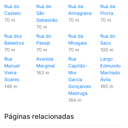
Rua do
Rua de
Rua da
Rua da
Castelo
São
Almagreira
Piorra
70 m
Sebastião
70 m
70 m
70 m
Rua dos
Rua do
Rua da
Rua do
Baleeiros
Passal
Miragaia
Saco
70 m
70 m
70 m
100 m
Rua
Avenida
Rua
Largo
Manuel
Marginal
Capitão-
Edmundo
Vieira
163 m
Mor
Machado
Soares
Garcia
Ávila
146 m
Gonçalves
185 m
Madruga
184 m
Páginas relacionadas