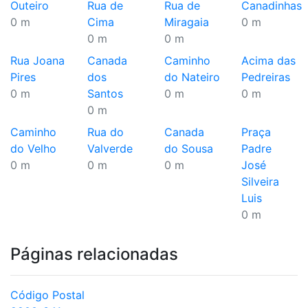
Outeiro
Rua de
Rua de
Canadinhas
0 m
Cima
Miragaia
0 m
0 m
0 m
Rua Joana
Canada
Caminho
Acima das
Pires
dos
do Nateiro
Pedreiras
0 m
Santos
0 m
0 m
0 m
Caminho
Rua do
Canada
Praça
do Velho
Valverde
do Sousa
Padre
0 m
0 m
0 m
José
Silveira
Luis
0 m
Páginas relacionadas
Código Postal