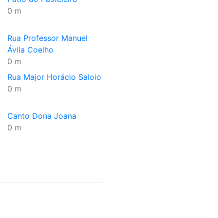
0 m
Rua Professor Manuel
Ávila Coelho
0 m
Rua Major Horácio Saloio
0 m
Canto Dona Joana
0 m