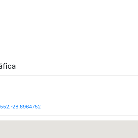
áfica
2552,-28.6964752