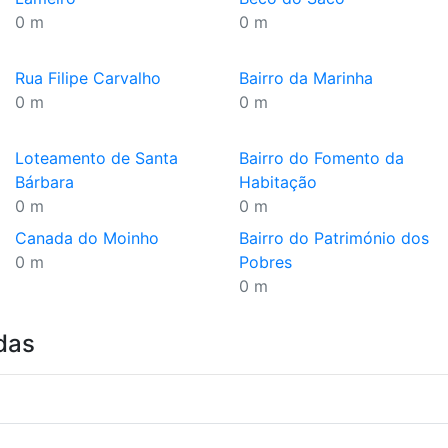
0 m
0 m
Rua Filipe Carvalho
Bairro da Marinha
0 m
0 m
Loteamento de Santa
Bairro do Fomento da
Bárbara
Habitação
0 m
0 m
Canada do Moinho
Bairro do Património dos
0 m
Pobres
0 m
das