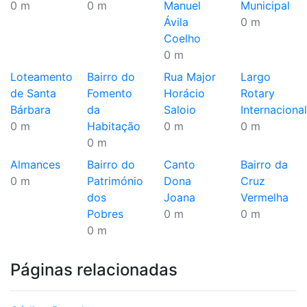
0 m
0 m
Manuel
Municipal
Ávila
0 m
Coelho
0 m
Loteamento
Bairro do
Rua Major
Largo
de Santa
Fomento
Horácio
Rotary
Bárbara
da
Saloio
Internacional
0 m
Habitação
0 m
0 m
0 m
Almances
Bairro do
Canto
Bairro da
0 m
Património
Dona
Cruz
dos
Joana
Vermelha
Pobres
0 m
0 m
0 m
Páginas relacionadas