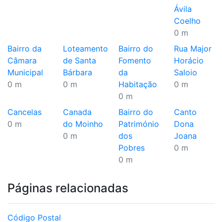
Ávila
Coelho
0 m
Bairro da
Loteamento
Bairro do
Rua Major
Câmara
de Santa
Fomento
Horácio
Municipal
Bárbara
da
Saloio
0 m
0 m
Habitação
0 m
0 m
Cancelas
Canada
Bairro do
Canto
0 m
do Moinho
Património
Dona
0 m
dos
Joana
Pobres
0 m
0 m
Páginas relacionadas
Código Postal