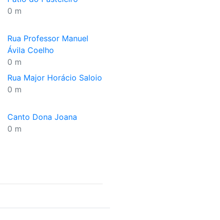
0 m
Rua Professor Manuel
Ávila Coelho
0 m
Rua Major Horácio Saloio
0 m
Canto Dona Joana
0 m