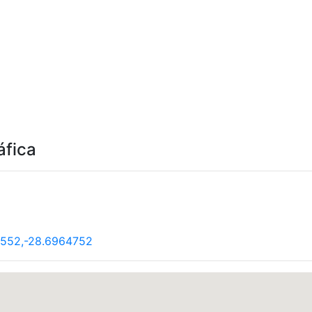
áfica
2552,-28.6964752