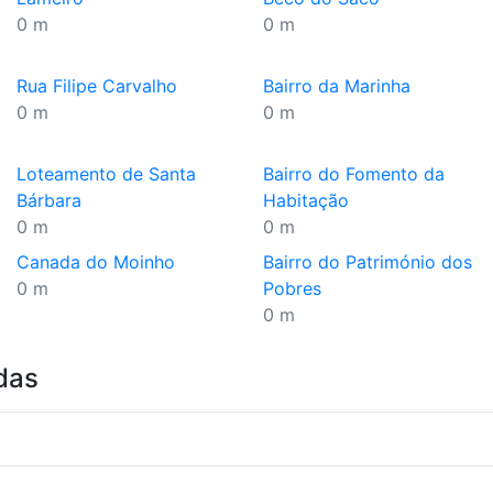
0 m
0 m
Rua Filipe Carvalho
Bairro da Marinha
0 m
0 m
Loteamento de Santa
Bairro do Fomento da
Bárbara
Habitação
0 m
0 m
Canada do Moinho
Bairro do Património dos
0 m
Pobres
0 m
das