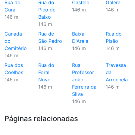
Rua do
Rua do
Castelo
Galera
Cura
Pico de
146 m
146 m
146 m
Baixo
146 m
Canada
Rua de
Baixa
Rua do
do
São Pedro
D'Areia
Pisão
Cemitério
146 m
146 m
146 m
146 m
Rua dos
Rua do
Rua
Travessa
Coelhos
Foral
Professor
da
146 m
Novo
João
Arrochela
146 m
Ferreira da
146 m
Silva
146 m
Páginas relacionadas