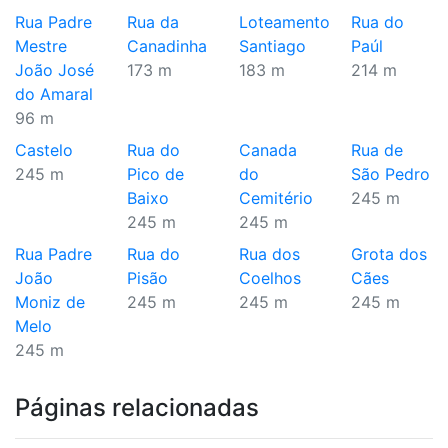
Rua Padre
Rua da
Loteamento
Rua do
Mestre
Canadinha
Santiago
Paúl
João José
173 m
183 m
214 m
do Amaral
96 m
Castelo
Rua do
Canada
Rua de
245 m
Pico de
do
São Pedro
Baixo
Cemitério
245 m
245 m
245 m
Rua Padre
Rua do
Rua dos
Grota dos
João
Pisão
Coelhos
Cães
Moniz de
245 m
245 m
245 m
Melo
245 m
Páginas relacionadas