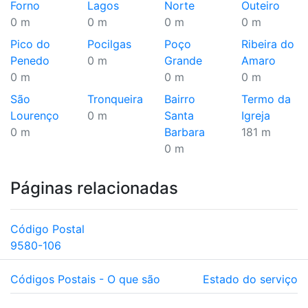
Forno
Lagos
Norte
Outeiro
0 m
0 m
0 m
0 m
Pico do
Pocilgas
Poço
Ribeira do
Penedo
0 m
Grande
Amaro
0 m
0 m
0 m
São
Tronqueira
Bairro
Termo da
Lourenço
0 m
Santa
Igreja
0 m
Barbara
181 m
0 m
Páginas relacionadas
Código Postal
9580-106
Códigos Postais - O que são
Estado do serviço