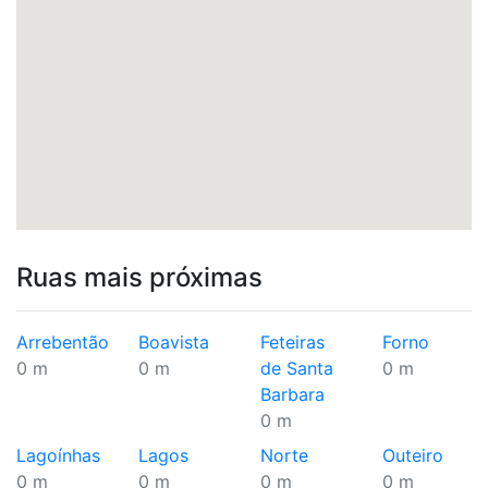
Ruas mais próximas
Arrebentão
Boavista
Feteiras
Forno
0 m
0 m
de Santa
0 m
Barbara
0 m
Lagoínhas
Lagos
Norte
Outeiro
0 m
0 m
0 m
0 m