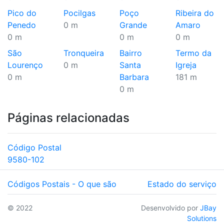
Pico do
Pocilgas
Poço
Ribeira do
Penedo
0 m
Grande
Amaro
0 m
0 m
0 m
São
Tronqueira
Bairro
Termo da
Lourenço
0 m
Santa
Igreja
0 m
Barbara
181 m
0 m
Páginas relacionadas
Código Postal
9580-102
Códigos Postais - O que são
Estado do serviço
© 2022
Desenvolvido por
JBay
Solutions