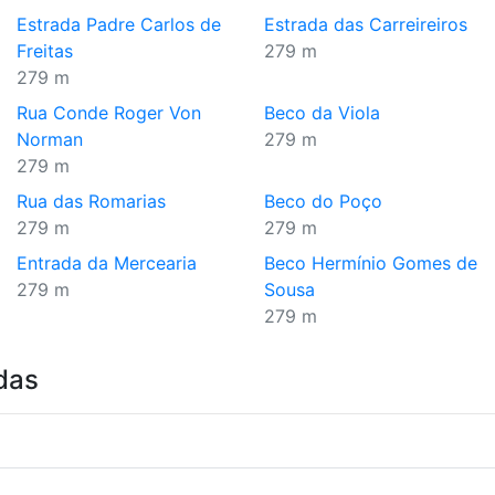
Estrada Padre Carlos de
Estrada das Carreireiros
Freitas
279 m
279 m
Rua Conde Roger Von
Beco da Viola
Norman
279 m
279 m
Rua das Romarias
Beco do Poço
279 m
279 m
Entrada da Mercearia
Beco Hermínio Gomes de
279 m
Sousa
279 m
das