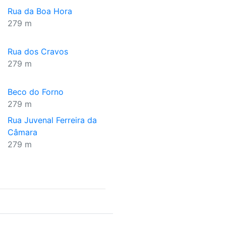
Rua da Boa Hora
279 m
Rua dos Cravos
279 m
Beco do Forno
279 m
Rua Juvenal Ferreira da
Câmara
279 m