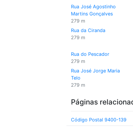
Rua José Agostinho
Martins Gonçalves
279 m
Rua da Ciranda
279 m
Rua do Pescador
279 m
Rua José Jorge Maria
Telo
279 m
Páginas relaciona
Código Postal 9400-139