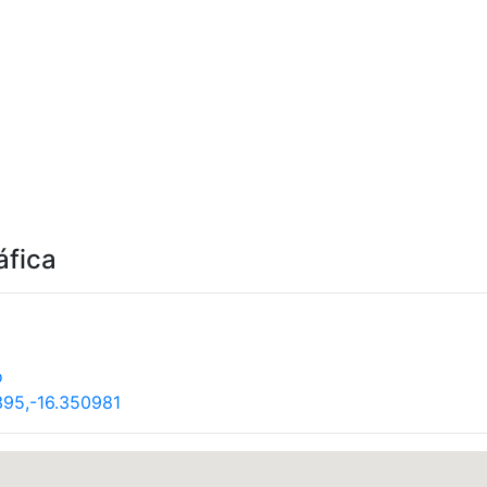
áfica
o
95,-16.350981