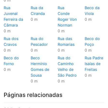
0 m
Rua
Rua da
Rua
Beco da
Juvenal
Ciranda
Conde
Viola
Ferreira da
0 m
Roger Von
0 m
Câmara
Norman
0 m
0 m
Rua dos
Rua do
Rua das
Beco do
Cravos
Pescador
Romarias
Poço
0 m
0 m
0 m
0 m
Beco do
Beco
Rua do
Rua Padre
Forno
Hermínio
Caminho
Isaías de
0 m
Gomes de
Velho de
Freitas
Sousa
São Pedro
0 m
0 m
0 m
Páginas relacionadas