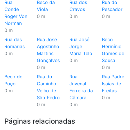
Rua
Beco da
Rua dos
Rua do
Conde
Viola
Cravos
Pescador
Roger Von
0 m
0 m
0 m
Norman
0 m
Rua das
Rua José
Rua José
Beco
Romarias
Agostinho
Jorge
Hermínio
0 m
Martins
Maria Telo
Gomes de
Gonçalves
0 m
Sousa
0 m
0 m
Beco do
Rua do
Rua
Rua Padre
Poço
Caminho
Juvenal
Isaías de
0 m
Velho de
Ferreira da
Freitas
São Pedro
Câmara
0 m
0 m
0 m
Páginas relacionadas