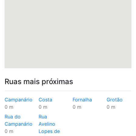
Ruas mais próximas
Campanário
Costa
Fornalha
Grotão
0 m
0 m
0 m
0 m
Rua do
Rua
Campanário
Avelino
0 m
Lopes de