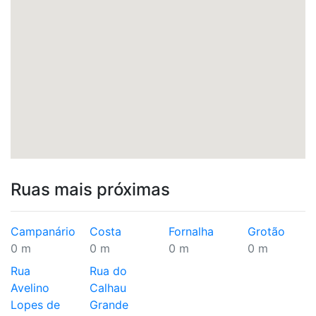
Ruas mais próximas
Campanário
Costa
Fornalha
Grotão
0 m
0 m
0 m
0 m
Rua
Rua do
Avelino
Calhau
Lopes de
Grande