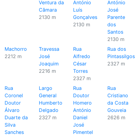
Ventura da
António
António
Câmara
Luís
José
2130 m
Gonçalves
Parente
2130 m
dos
Santos
2130 m
Machorro
Travessa
Rua
Rua dos
2212 m
José
Alfredo
Pintassilgos
Joaquim
César
2327 m
2216 m
Torres
2327 m
Rua
Largo
Rua
Rua
Coronel
General
Doutor
Cristiano
Doutor
Humberto
Homero
da Costa
Álvaro
Delgado
António
Gouveia
Duarte da
2327 m
Daniel
2626 m
Silva
José
Sanches
Pimentel