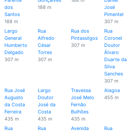
Parente
Gonçalves
188 m
Daniel
dos
188 m
José
Santos
Pimentel
188 m
307 m
Largo
Rua
Rua dos
Rua
General
Alfredo
Pintassilgos
Coronel
Humberto
César
307 m
Doutor
Delgado
Torres
Álvaro
307 m
307 m
Duarte da
Silva
Sanches
307 m
Rua José
Largo
Travessa
Alagoa
Augusto
Doutor
José Melo
455 m
da Costa
José da
Fernão
Ferreira
Costa
Bulhões
435 m
435 m
435 m
Rua
Rua
Avenida
Rua