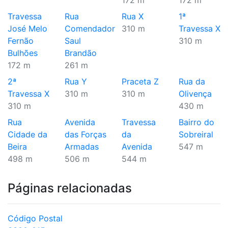
172 m
172 m
Travessa
Rua
Rua X
1ª
José Melo
Comendador
310 m
Travessa X
Fernão
Saul
310 m
Bulhões
Brandão
172 m
261 m
2ª
Rua Y
Praceta Z
Rua da
Travessa X
310 m
310 m
Olivença
310 m
430 m
Rua
Avenida
Travessa
Bairro do
Cidade da
das Forças
da
Sobreiral
Beira
Armadas
Avenida
547 m
498 m
506 m
544 m
Páginas relacionadas
Código Postal