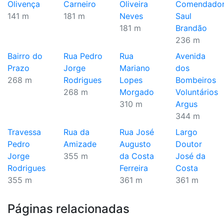
Olivença
Carneiro
Oliveira
Comendado
141 m
181 m
Neves
Saul
181 m
Brandão
236 m
Bairro do
Rua Pedro
Rua
Avenida
Prazo
Jorge
Mariano
dos
268 m
Rodrigues
Lopes
Bombeiros
268 m
Morgado
Voluntários
310 m
Argus
344 m
Travessa
Rua da
Rua José
Largo
Pedro
Amizade
Augusto
Doutor
Jorge
355 m
da Costa
José da
Rodrigues
Ferreira
Costa
355 m
361 m
361 m
Páginas relacionadas