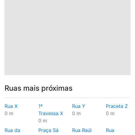
Ruas mais próximas
Rua X
1ª
Rua Y
Praceta Z
0 m
Travessa X
0 m
0 m
0 m
Rua da
Praça Sá
Rua Raúl
Rua