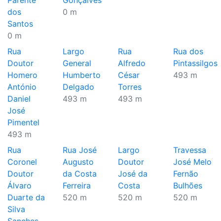
Parente
Gonçalves
dos
0 m
Santos
0 m
Rua
Largo
Rua
Rua dos
Doutor
General
Alfredo
Pintassilgos
Homero
Humberto
César
493 m
António
Delgado
Torres
Daniel
493 m
493 m
José
Pimentel
493 m
Rua
Rua José
Largo
Travessa
Coronel
Augusto
Doutor
José Melo
Doutor
da Costa
José da
Fernão
Álvaro
Ferreira
Costa
Bulhões
Duarte da
520 m
520 m
520 m
Silva