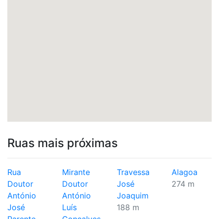
Ruas mais próximas
Rua
Mirante
Travessa
Alagoa
Doutor
Doutor
José
274 m
António
António
Joaquim
José
Luís
188 m