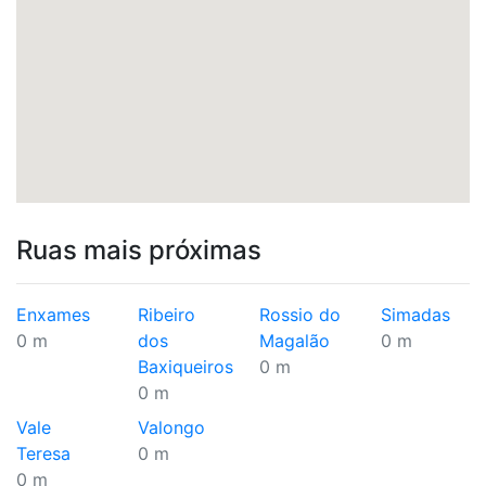
Ruas mais próximas
Enxames
Ribeiro
Rossio do
Simadas
0 m
dos
Magalão
0 m
Baxiqueiros
0 m
0 m
Vale
Valongo
Teresa
0 m
0 m