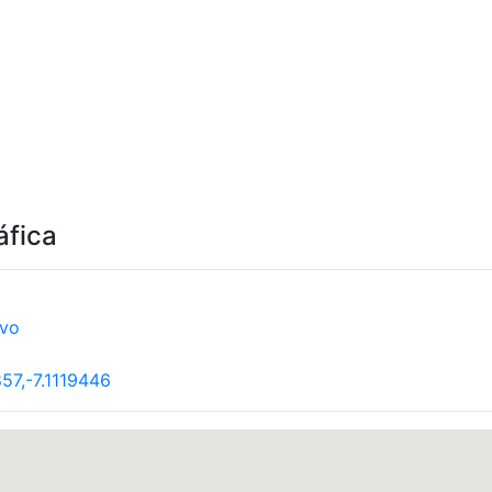
áfica
rvo
857,-7.1119446