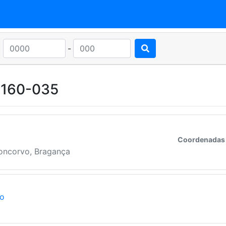
-
5160-035
Coordenadas
oncorvo, Bragança
ão