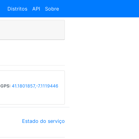
Distritos
API
Sobre
 GPS:
41.1801857,-7.1119446
Estado do serviço