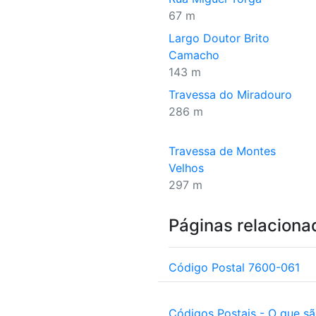
67 m
Largo Doutor Brito
Camacho
143 m
Travessa do Miradouro
286 m
Travessa de Montes
Velhos
297 m
Páginas relaciona
Código Postal 7600-061
Códigos Postais - O que s