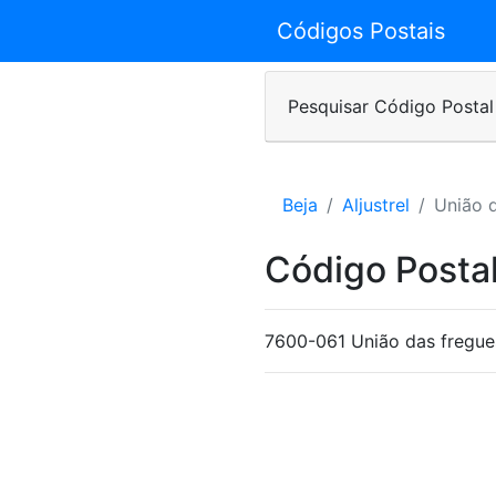
Códigos Postais
Pesquisar Código Postal
Beja
Aljustrel
União d
Código Posta
7600-061 União das fregues