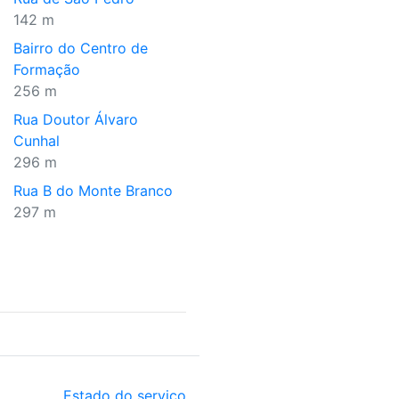
142 m
Bairro do Centro de
Formação
256 m
Rua Doutor Álvaro
Cunhal
296 m
Rua B do Monte Branco
297 m
Estado do serviço