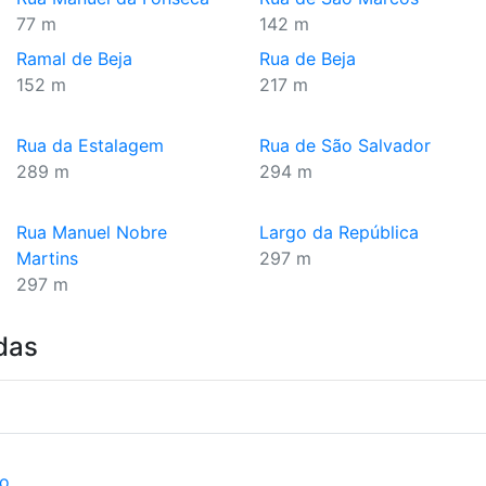
77 m
142 m
Ramal de Beja
Rua de Beja
152 m
217 m
Rua da Estalagem
Rua de São Salvador
289 m
294 m
Rua Manuel Nobre
Largo da República
Martins
297 m
297 m
das
ão