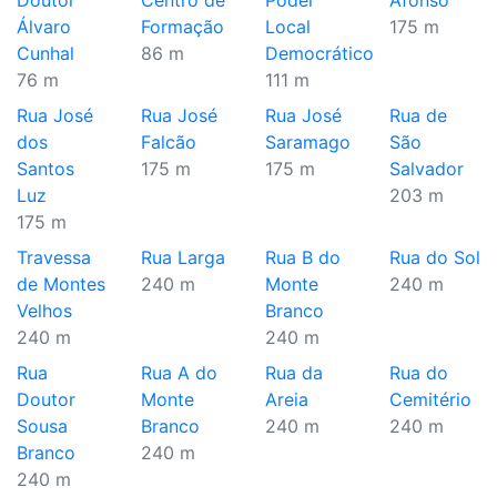
Doutor
Centro de
Poder
Afonso
Álvaro
Formação
Local
175 m
Cunhal
86 m
Democrático
76 m
111 m
Rua José
Rua José
Rua José
Rua de
dos
Falcão
Saramago
São
Santos
175 m
175 m
Salvador
Luz
203 m
175 m
Travessa
Rua Larga
Rua B do
Rua do Sol
de Montes
240 m
Monte
240 m
Velhos
Branco
240 m
240 m
Rua
Rua A do
Rua da
Rua do
Doutor
Monte
Areia
Cemitério
Sousa
Branco
240 m
240 m
Branco
240 m
240 m