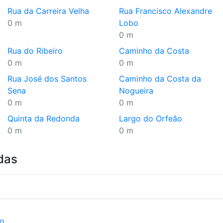
Rua da Carreira Velha
Rua Francisco Alexandre
0 m
Lobo
0 m
Rua do Ribeiro
Caminho da Costa
0 m
0 m
Rua José dos Santos
Caminho da Costa da
Sena
Nogueira
0 m
0 m
Quinta da Redonda
Largo do Orfeão
0 m
0 m
das
ão