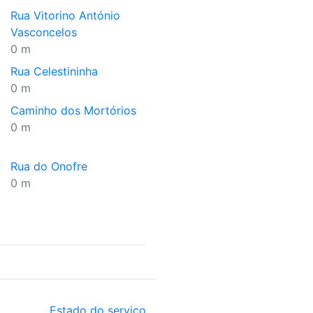
Rua Vitorino António
Vasconcelos
0 m
Rua Celestininha
0 m
Caminho dos Mortórios
0 m
Rua do Onofre
0 m
Estado do serviço