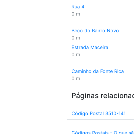
Rua 4
0 m
Beco do Bairro Novo
0 m
Estrada Maceira
0 m
Caminho da Fonte Rica
0 m
Páginas relaciona
Código Postal 3510-141
Códigos Postais - O que s