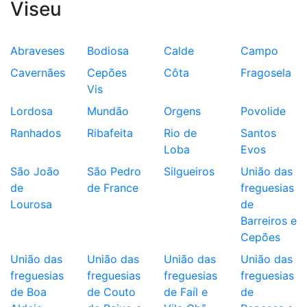
Viseu
Abraveses
Bodiosa
Calde
Campo
Cavernães
Cepões
Côta
Fragosela
Vis
Lordosa
Mundão
Orgens
Povolide
Ranhados
Ribafeita
Rio de
Santos
Loba
Evos
São João
São Pedro
Silgueiros
União das
de
de France
freguesias
Lourosa
de
Barreiros e
Cepões
União das
União das
União das
União das
freguesias
freguesias
freguesias
freguesias
de Boa
de Couto
de Faíl e
de