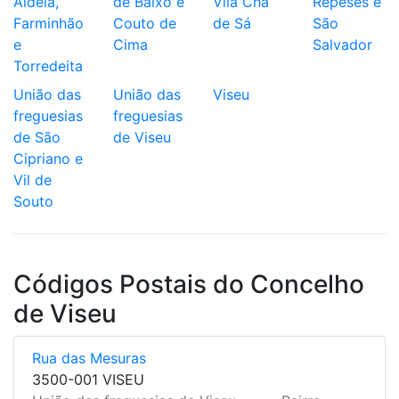
Aldeia,
de Baixo e
Vila Chã
Repeses e
Farminhão
Couto de
de Sá
São
e
Cima
Salvador
Torredeita
União das
União das
Viseu
freguesias
freguesias
de São
de Viseu
Cipriano e
Vil de
Souto
Códigos Postais do Concelho
de Viseu
Rua das Mesuras
3500-001 VISEU