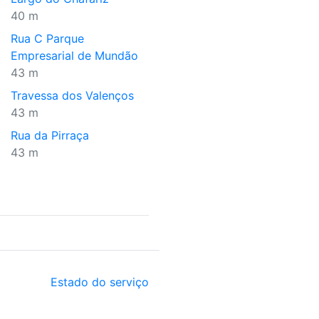
40 m
Rua C Parque
Empresarial de Mundão
43 m
Travessa dos Valenços
43 m
Rua da Pirraça
43 m
Estado do serviço