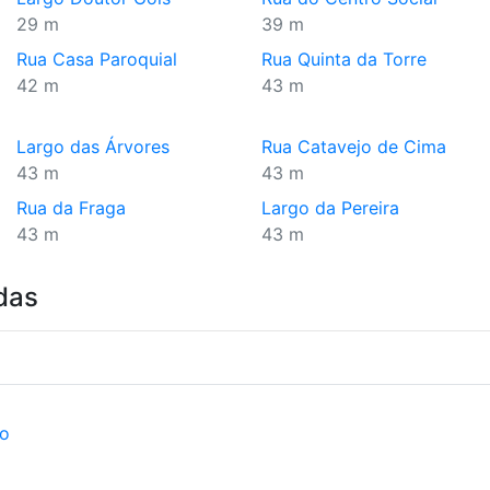
29 m
39 m
Rua Casa Paroquial
Rua Quinta da Torre
42 m
43 m
Largo das Árvores
Rua Catavejo de Cima
43 m
43 m
Rua da Fraga
Largo da Pereira
43 m
43 m
das
ão