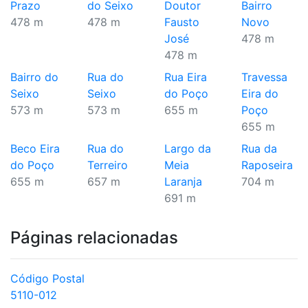
Prazo
do Seixo
Doutor
Bairro
478 m
478 m
Fausto
Novo
José
478 m
478 m
Bairro do
Rua do
Rua Eira
Travessa
Seixo
Seixo
do Poço
Eira do
573 m
573 m
655 m
Poço
655 m
Beco Eira
Rua do
Largo da
Rua da
do Poço
Terreiro
Meia
Raposeira
655 m
657 m
Laranja
704 m
691 m
Páginas relacionadas
Código Postal
5110-012