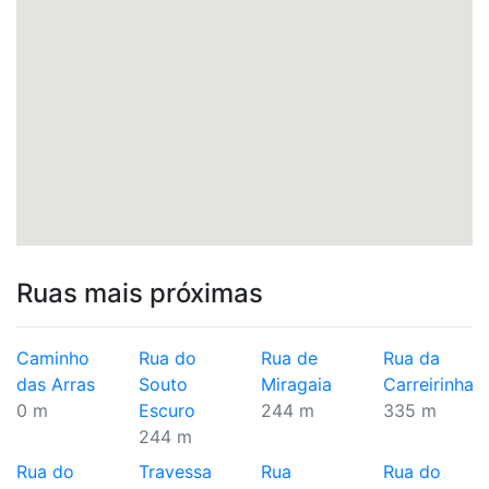
Ruas mais próximas
Caminho
Rua do
Rua de
Rua da
das Arras
Souto
Miragaia
Carreirinha
0 m
Escuro
244 m
335 m
244 m
Rua do
Travessa
Rua
Rua do