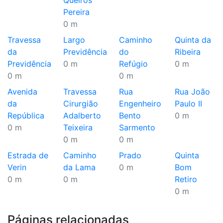
Queirós
Pereira
0 m
Travessa
Largo
Caminho
Quinta da
da
Previdência
do
Ribeira
Previdência
0 m
Refúgio
0 m
0 m
0 m
Avenida
Travessa
Rua
Rua João
da
Cirurgião
Engenheiro
Paulo II
República
Adalberto
Bento
0 m
0 m
Teixeira
Sarmento
0 m
0 m
Estrada de
Caminho
Prado
Quinta
Verin
da Lama
0 m
Bom
0 m
0 m
Retiro
0 m
Páginas relacionadas