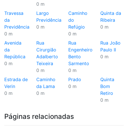
0 m
Travessa
Largo
Caminho
Quinta da
da
Previdência
do
Ribeira
Previdência
0 m
Refúgio
0 m
0 m
0 m
Avenida
Rua
Rua
Rua João
da
Cirurgião
Engenheiro
Paulo II
República
Adalberto
Bento
0 m
0 m
Teixeira
Sarmento
0 m
0 m
Estrada de
Caminho
Prado
Quinta
Verin
da Lama
0 m
Bom
0 m
0 m
Retiro
0 m
Páginas relacionadas