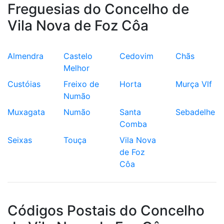
Freguesias do Concelho de
Vila Nova de Foz Côa
Almendra
Castelo
Cedovim
Chãs
Melhor
Custóias
Freixo de
Horta
Murça Vlf
Numão
Muxagata
Numão
Santa
Sebadelhe
Comba
Seixas
Touça
Vila Nova
de Foz
Côa
Códigos Postais do Concelho