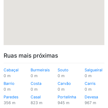
Ruas mais próximas
Cabaçal
Burmeirais
Souto
Salgueiral
0 m
0 m
0 m
0 m
Barrio
Costa
Carvão
Carris
0 m
0 m
0 m
0 m
Paredes
Casal
Portelinha
Devesa
356 m
823 m
945 m
967 m