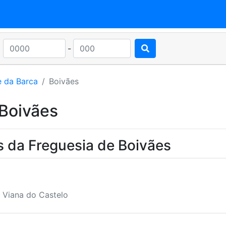
-
e da Barca
Boivães
 Boivães
s da Freguesia de Boivães
, Viana do Castelo