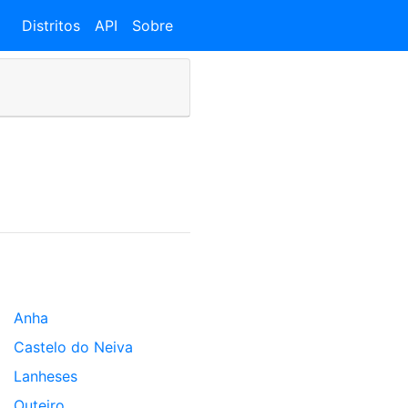
Distritos
API
Sobre
Anha
Castelo do Neiva
Lanheses
Outeiro