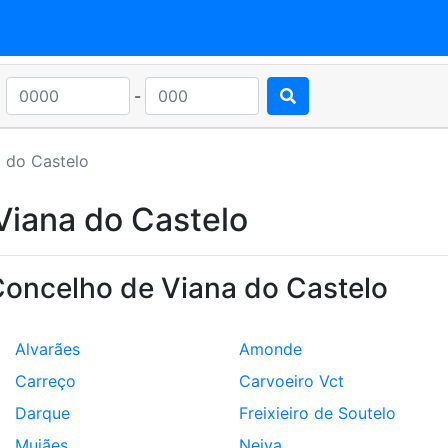
-
 do Castelo
Viana do Castelo
Concelho de Viana do Castelo
Alvarães
Amonde
Carreço
Carvoeiro Vct
Darque
Freixieiro de Soutelo
Mujães
Neiva