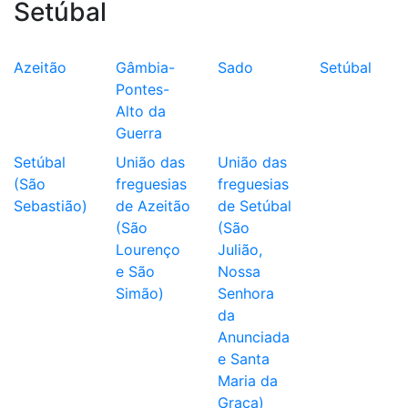
Setúbal
Azeitão
Gâmbia-
Sado
Setúbal
Pontes-
Alto da
Guerra
Setúbal
União das
União das
(São
freguesias
freguesias
Sebastião)
de Azeitão
de Setúbal
(São
(São
Lourenço
Julião,
e São
Nossa
Simão)
Senhora
da
Anunciada
e Santa
Maria da
Graça)