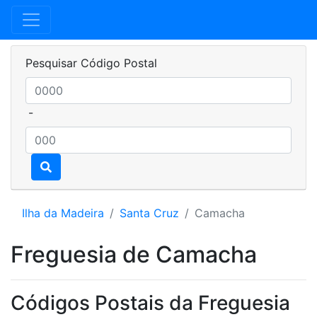
Pesquisar Código Postal
-
Ilha da Madeira
Santa Cruz
Camacha
Freguesia de Camacha
Códigos Postais da Freguesia