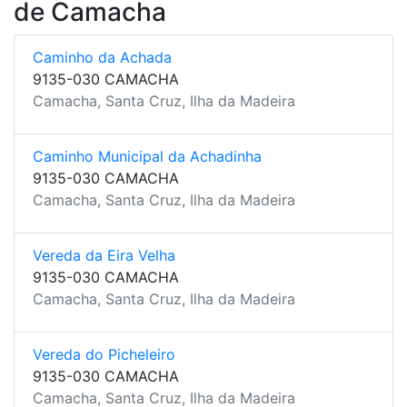
de Camacha
Caminho da Achada
9135-030 CAMACHA
Camacha, Santa Cruz, Ilha da Madeira
Caminho Municipal da Achadinha
9135-030 CAMACHA
Camacha, Santa Cruz, Ilha da Madeira
Vereda da Eira Velha
9135-030 CAMACHA
Camacha, Santa Cruz, Ilha da Madeira
Vereda do Picheleiro
9135-030 CAMACHA
Camacha, Santa Cruz, Ilha da Madeira