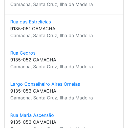
Camacha, Santa Cruz, Ilha da Madeira
Rua das Estrelícias
9135-051 CAMACHA
Camacha, Santa Cruz, Ilha da Madeira
Rua Cedros
9135-052 CAMACHA
Camacha, Santa Cruz, Ilha da Madeira
Largo Conselheiro Aires Ornelas
9135-053 CAMACHA
Camacha, Santa Cruz, Ilha da Madeira
Rua Maria Ascensão
9135-053 CAMACHA