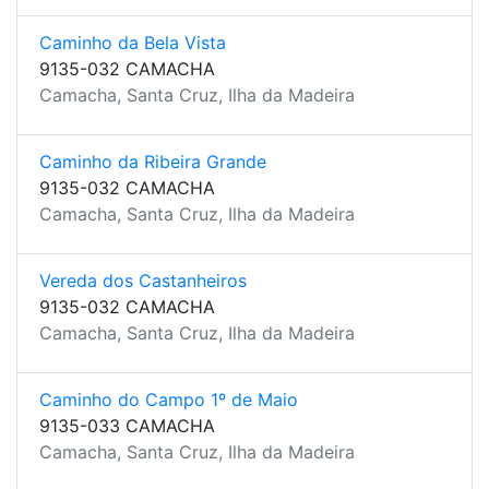
Caminho da Bela Vista
9135-032 CAMACHA
Camacha, Santa Cruz, Ilha da Madeira
Caminho da Ribeira Grande
9135-032 CAMACHA
Camacha, Santa Cruz, Ilha da Madeira
Vereda dos Castanheiros
9135-032 CAMACHA
Camacha, Santa Cruz, Ilha da Madeira
Caminho do Campo 1º de Maio
9135-033 CAMACHA
Camacha, Santa Cruz, Ilha da Madeira