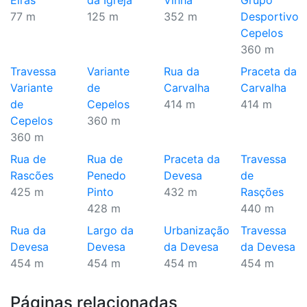
Eiras
da Igreja
Vinha
Grupo
77 m
125 m
352 m
Desportivo
Cepelos
360 m
Travessa
Variante
Rua da
Praceta da
Variante
de
Carvalha
Carvalha
de
Cepelos
414 m
414 m
Cepelos
360 m
360 m
Rua de
Rua de
Praceta da
Travessa
Rascões
Penedo
Devesa
de
425 m
Pinto
432 m
Rasções
428 m
440 m
Rua da
Largo da
Urbanização
Travessa
Devesa
Devesa
da Devesa
da Devesa
454 m
454 m
454 m
454 m
Páginas relacionadas