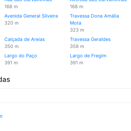
168 m
168 m
Avenida General Silveira
Travessa Dona Amália
320 m
Mota
323 m
Calçada de Areias
Travessa Geraldes
350 m
358 m
Largo do Paço
Largo de Fregim
391 m
391 m
das
ão