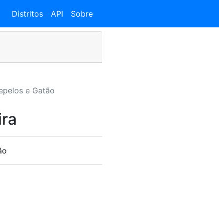
Distritos
API
Sobre
epelos e Gatão
ira
ão