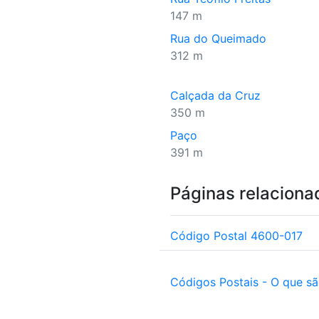
147 m
Rua do Queimado
312 m
Calçada da Cruz
350 m
Paço
391 m
Páginas relaciona
Código Postal 4600-017
Códigos Postais - O que s