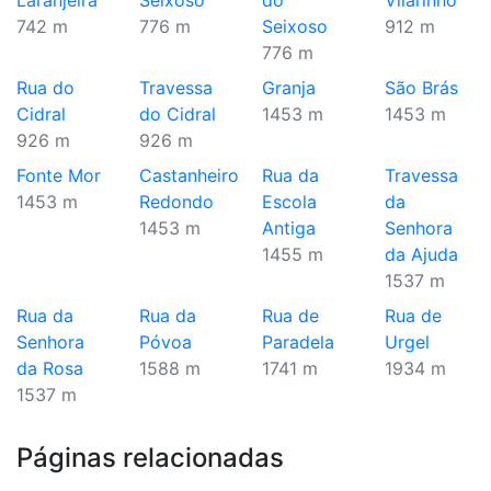
Laranjeira
Seixoso
do
Vilarinho
742 m
776 m
Seixoso
912 m
776 m
Rua do
Travessa
Granja
São Brás
Cidral
do Cidral
1453 m
1453 m
926 m
926 m
Fonte Mor
Castanheiro
Rua da
Travessa
1453 m
Redondo
Escola
da
1453 m
Antiga
Senhora
1455 m
da Ajuda
1537 m
Rua da
Rua da
Rua de
Rua de
Senhora
Póvoa
Paradela
Urgel
da Rosa
1588 m
1741 m
1934 m
1537 m
Páginas relacionadas