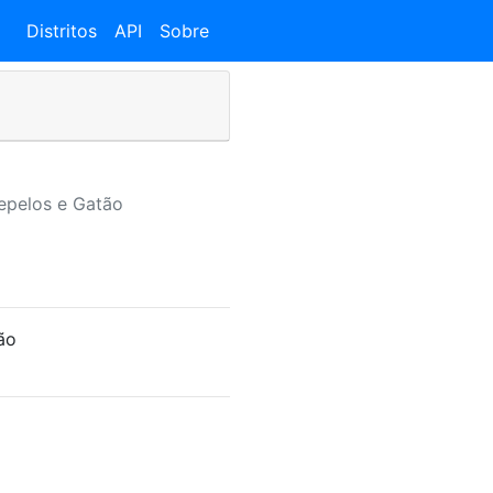
Distritos
API
Sobre
epelos e Gatão
ão