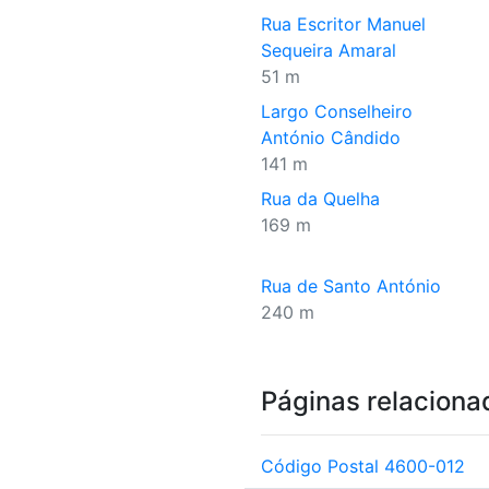
Rua Escritor Manuel
Sequeira Amaral
51 m
Largo Conselheiro
António Cândido
141 m
Rua da Quelha
169 m
Rua de Santo António
240 m
Páginas relaciona
Código Postal 4600-012