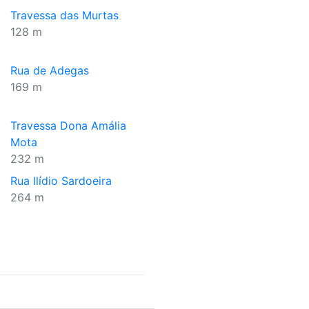
Travessa das Murtas
128 m
Rua de Adegas
169 m
Travessa Dona Amália
Mota
232 m
Rua Ilídio Sardoeira
264 m