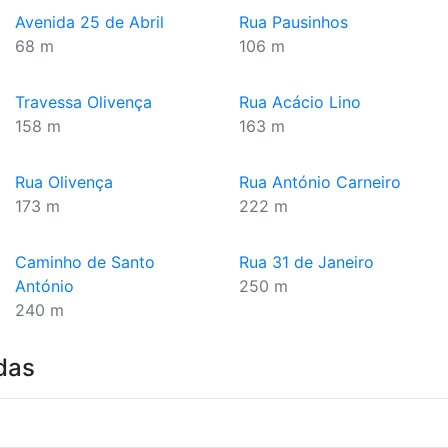
Avenida 25 de Abril
Rua Pausinhos
68 m
106 m
Travessa Olivença
Rua Acácio Lino
158 m
163 m
Rua Olivença
Rua António Carneiro
173 m
222 m
Caminho de Santo
Rua 31 de Janeiro
António
250 m
240 m
das