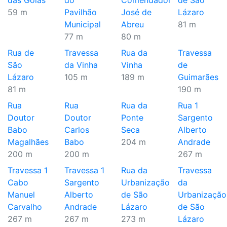
das Golas
do
Comendador
de São
59 m
Pavilhão
José de
Lázaro
Municipal
Abreu
81 m
77 m
80 m
Rua de
Travessa
Rua da
Travessa
São
da Vinha
Vinha
de
Lázaro
105 m
189 m
Guimarães
81 m
190 m
Rua
Rua
Rua da
Rua 1
Doutor
Doutor
Ponte
Sargento
Babo
Carlos
Seca
Alberto
Magalhães
Babo
204 m
Andrade
200 m
200 m
267 m
Travessa 1
Travessa 1
Rua da
Travessa
Cabo
Sargento
Urbanização
da
Manuel
Alberto
de São
Urbanização
Carvalho
Andrade
Lázaro
de São
267 m
267 m
273 m
Lázaro