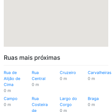
Ruas mais próximas
Rua de
Rua
Cruzeiro
Carvalheiras
Alijão de
Central
0 m
0 m
Cima
0 m
0 m
Campo
Rua
Largo do
Braga
0 m
Costeira
Corgo
0 m
de
0 m