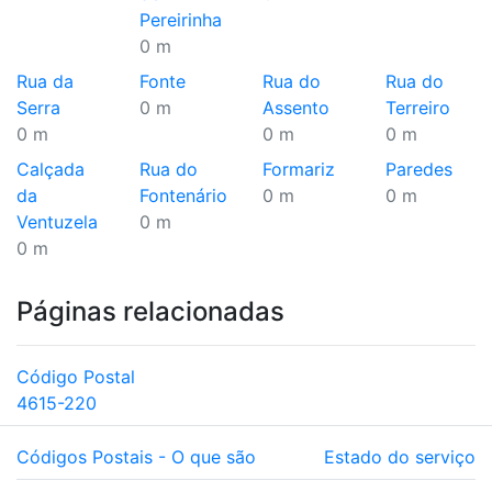
Pereirinha
0 m
Rua da
Fonte
Rua do
Rua do
Serra
0 m
Assento
Terreiro
0 m
0 m
0 m
Calçada
Rua do
Formariz
Paredes
da
Fontenário
0 m
0 m
Ventuzela
0 m
0 m
Páginas relacionadas
Código Postal
4615-220
Códigos Postais - O que são
Estado do serviço