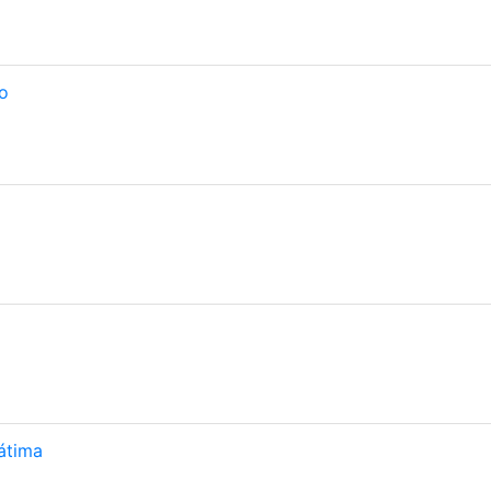
o
átima