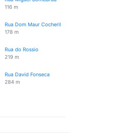
116 m
Rua Dom Maur Cocheril
178 m
Rua do Rossio
219 m
Rua David Fonseca
284 m