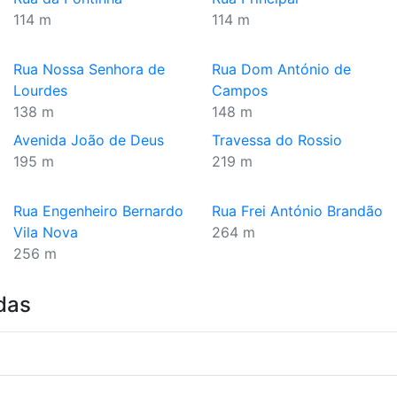
114 m
114 m
Rua Nossa Senhora de
Rua Dom António de
Lourdes
Campos
138 m
148 m
Avenida João de Deus
Travessa do Rossio
195 m
219 m
Rua Engenheiro Bernardo
Rua Frei António Brandão
Vila Nova
264 m
256 m
das