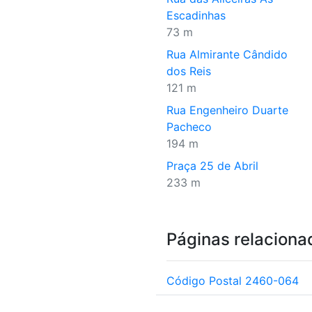
Escadinhas
73 m
Rua Almirante Cândido
dos Reis
121 m
Rua Engenheiro Duarte
Pacheco
194 m
Praça 25 de Abril
233 m
Páginas relaciona
Código Postal 2460-064