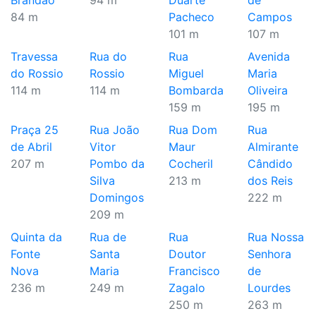
Brandão
94 m
Duarte
de
84 m
Pacheco
Campos
101 m
107 m
Travessa
Rua do
Rua
Avenida
do Rossio
Rossio
Miguel
Maria
114 m
114 m
Bombarda
Oliveira
159 m
195 m
Praça 25
Rua João
Rua Dom
Rua
de Abril
Vitor
Maur
Almirante
207 m
Pombo da
Cocheril
Cândido
Silva
213 m
dos Reis
Domingos
222 m
209 m
Quinta da
Rua de
Rua
Rua Nossa
Fonte
Santa
Doutor
Senhora
Nova
Maria
Francisco
de
236 m
249 m
Zagalo
Lourdes
250 m
263 m