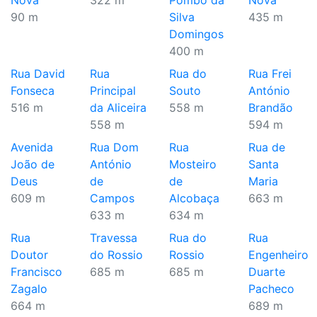
Nova
322 m
Pombo da
Nova
90 m
Silva
435 m
Domingos
400 m
Rua David
Rua
Rua do
Rua Frei
Fonseca
Principal
Souto
António
516 m
da Aliceira
558 m
Brandão
558 m
594 m
Avenida
Rua Dom
Rua
Rua de
João de
António
Mosteiro
Santa
Deus
de
de
Maria
609 m
Campos
Alcobaça
663 m
633 m
634 m
Rua
Travessa
Rua do
Rua
Doutor
do Rossio
Rossio
Engenheiro
Francisco
685 m
685 m
Duarte
Zagalo
Pacheco
664 m
689 m