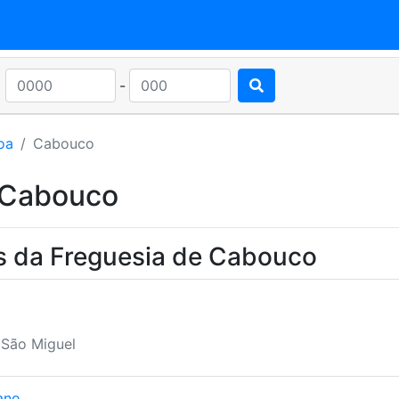
-
oa
Cabouco
 Cabouco
s da Freguesia de Cabouco
 São Miguel
ano