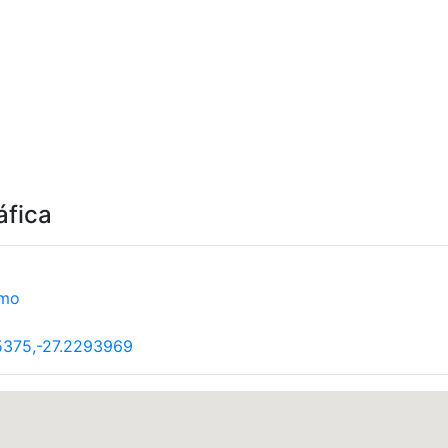
áfica
smo
5375,-27.2293969