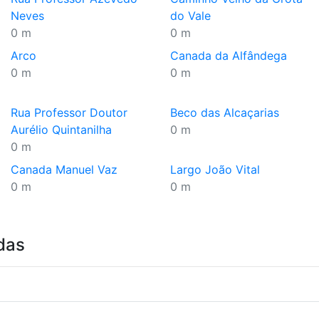
Neves
do Vale
0 m
0 m
Arco
Canada da Alfândega
0 m
0 m
Rua Professor Doutor
Beco das Alcaçarias
Aurélio Quintanilha
0 m
0 m
Canada Manuel Vaz
Largo João Vital
0 m
0 m
das